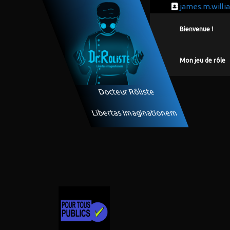
james.m.will
Bienvenue !
Mon jeu de rôle
Docteur Rôliste
Libertas Imaginationem